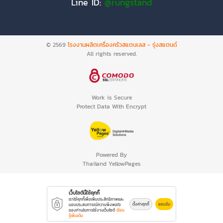
Line ID:
@rungstand
© 2569
โรงงานผลิตเครื่องครัวสแตนเลส - รุ่งสแตนด์
All rights reserved.
Work is Secure
Protect Data With Encrypt
Powered By
Thailand YellowPages
เว็บไซต์นี้ใช้คุกกี้
เราใช้คุกกี้เพื่อเพิ่มประสิทธิภาพและ
ตั้งค่าคุกกี้
ยอมรับ
มอบประสบการณ์ความพึงพอใจ
ของท่านในการใช้งานเว็บไซต์
เรียน
รู้เพิ่มเติม