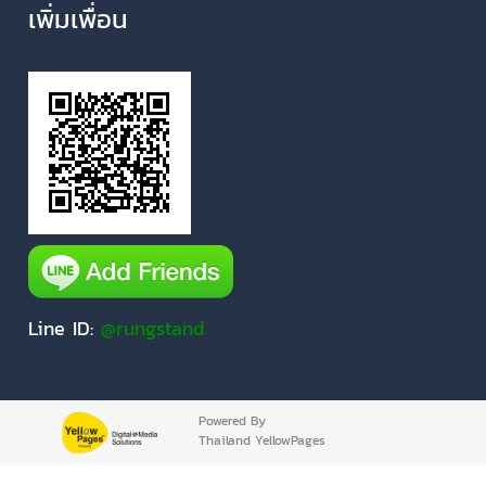
เพิ่มเพื่อน
Line ID:
@rungstand
Powered By
Thailand YellowPages