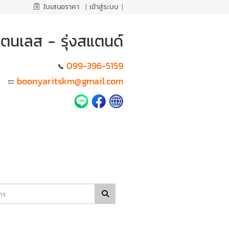
ใบเสนอราคา
|
เข้าสู่ระบบ
|
แตนเลส - รุ่งสแตนด์
099-396-5159
boonyaritskm@gmail.com