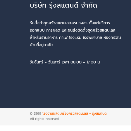
บริษัท รุ่งสแตนด์ จำกัด
รับสั่งทำชุดครัวสแตนเลสครบวงจร ตั้งแต่บริการ
ออกแบบ การผลิต และขนส่งติดตั้งชุดครัวสแตนเลส
สำหรับร้านอาหาร คาเฟ่ โรงแรม โรงพยาบาล ห้องครัวใน
บ้านที่อยู่อาศัย
วันจันทร์ - วันเสาร์ เวลา 08:00 - 17:00 น.
© 2569
โรงงานผลิตเครื่องครัวสแตนเลส - รุ่งสแตนด์
All rights reserved.